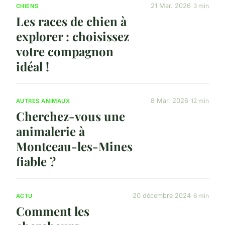
21 Mar. 2026
3 min
CHIENS
Les races de chien à
explorer : choisissez
votre compagnon
idéal !
8 Mar. 2026
12 min
AUTRES ANIMAUX
Cherchez-vous une
animalerie à
Montceau-les-Mines
fiable ?
20 décembre 2024
6 min
ACTU
Comment les