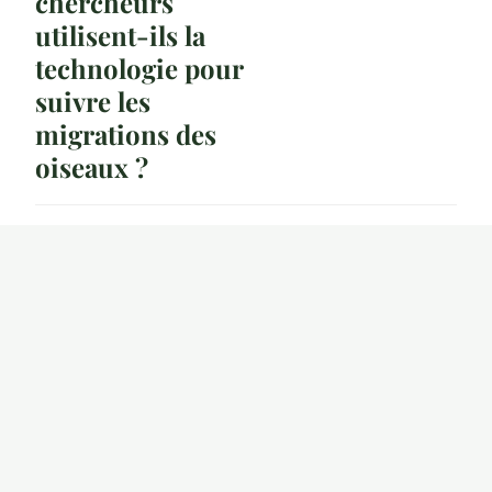
chercheurs
utilisent-ils la
technologie pour
suivre les
migrations des
oiseaux ?
20 décembre 2024
4 min
ACTU
Quelles sont les
techniques pour
identifier les
différents chants
d'oiseaux dans
votre région ?