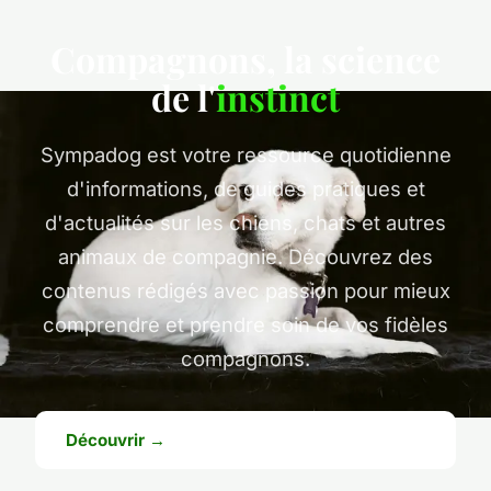
Compagnons, la science
de l'
instinct
Sympadog est votre ressource quotidienne
d'informations, de guides pratiques et
d'actualités sur les chiens, chats et autres
animaux de compagnie. Découvrez des
contenus rédigés avec passion pour mieux
comprendre et prendre soin de vos fidèles
compagnons.
Découvrir →