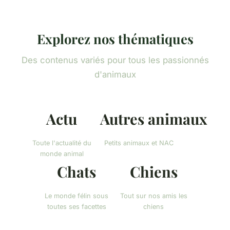
Explorez nos thématiques
Des contenus variés pour tous les passionnés
d'animaux
Actu
Autres animaux
Toute l'actualité du
Petits animaux et NAC
monde animal
Chats
Chiens
Le monde félin sous
Tout sur nos amis les
toutes ses facettes
chiens