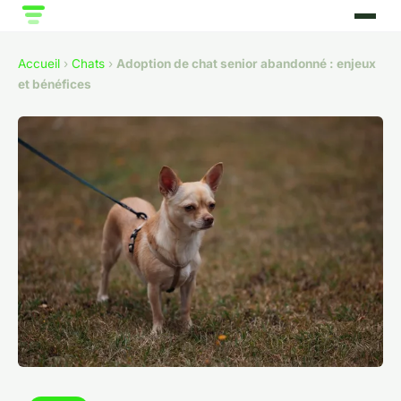
Accueil
›
Chats
›
Adoption de chat senior abandonné : enjeux
et bénéfices