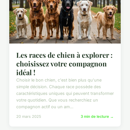
Les races de chien à explorer :
choisissez votre compagnon
idéal !
Choisir le bon chien, c'est bien plus qu'une
simple décision. Chaque race possède des
caractéristiques uniques qui peuvent transformer
votre quotidien. Que vous recherchiez un
compagnon actif ou un am...
20 mars 2025
3 min de lecture →