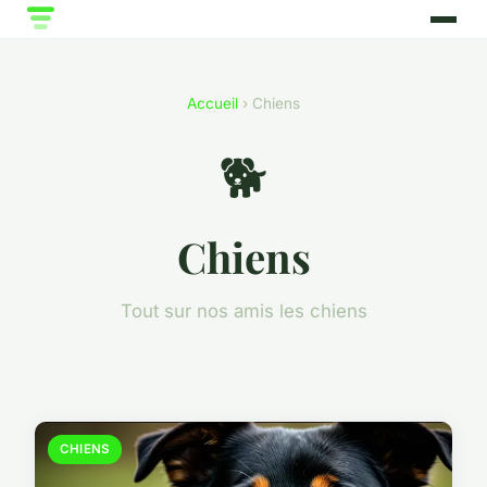
Accueil
› Chiens
🐕
Chiens
Tout sur nos amis les chiens
CHIENS