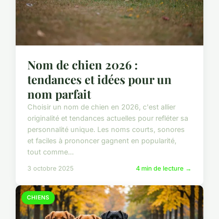
Nom de chien 2026 :
tendances et idées pour un
nom parfait
Choisir un nom de chien en 2026, c'est allier
originalité et tendances actuelles pour refléter sa
personnalité unique. Les noms courts, sonores
et faciles à prononcer gagnent en popularité,
tout comme...
3 octobre 2025
4 min de lecture →
CHIENS