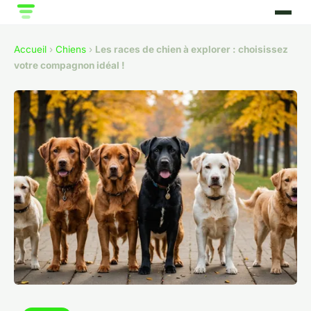
Accueil
›
Chiens
›
Les races de chien à explorer : choisissez
votre compagnon idéal !