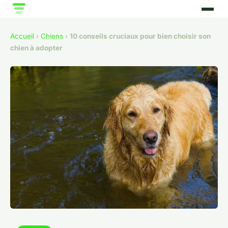
Accueil
›
Chiens
›
10 conseils cruciaux pour bien choisir son
chien à adopter